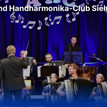
nd Handharmonika-Club Siel