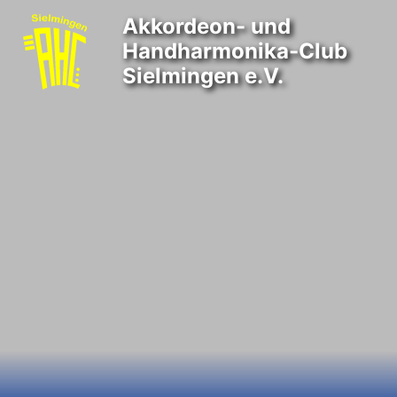
Akkordeon- und
Handharmonika-Club
Sielmingen e.V.