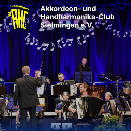
Akkordeon- und
Handharmonika-Club
Sielmingen e.V.